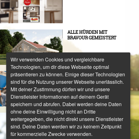
ALLE HÜRDEN MIT
BRAVOUR GEMEISTERT
Wir verwenden Cookies und vergleichbare
Technologien, um dir diese Webseite optimal
präsentieren zu können. Einige dieser Technologien
EVERSAKTIV-EINLAGEN
UND GANGANALYSEN
sind für die Nutzung unserer Webseite unerlässlich.
FÜR DEN GOLFSPORT
Mit deiner Zustimmung dürfen wir und unsere
Dienstleister Informationen auf deinem Gerät
speichern und abrufen. Dabei werden deine Daten
ohne deine Einwilligung nicht an Dritte
ESTHER HENSELEIT:
weitergegeben, die nicht direkt unsere Dienstleister
"ICH MAG ES SEHR
sind. Deine Daten werden wir zu keinem Zeitpunkt
GERNE UNTER DRUCK
ZU SPIELEN"
für kommerzielle Zwecke verwenden.