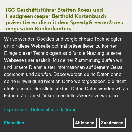
IGG Geschäftsführer Steffen Roess und
Headgreenkeeper Berthold Kortenbusch
präsentieren die mit dem SpeedyGreener® neu
eingesäten Bunkerkanten.
Wir verwenden Cookies und vergleichbare Technologien,
Wenig Regen im Frühjahr, lange Hitzeperioden im Sommer
um dir diese Webseite optimal präsentieren zu können.
– der Klimawandel hinterlässt seine Spuren: trockene
Einige dieser Technologien sind für die Nutzung unserer
Rasenflächen, erosionsgefährdete Böschungen und
Webseite unerlässlich. Mit deiner Zustimmung dürfen wir
Insekten, die keine Nahrung mehr finden. Die Neuansaat
und unsere Dienstleister Informationen auf deinem Gerät
von Rasen oder Blühwiesen ist zeitaufwendig und
speichern und abrufen. Dabei werden deine Daten ohne
arbeitsintensiv. Nicht so mit dem „SpeedyGreener®“. Bei
deine Einwilligung nicht an Dritte weitergegeben, die nicht
ihrer Premiere in Deutschland zeigte die
Nassansaatmaschine im letzten Sommer auf den Bahnen
direkt unsere Dienstleister sind. Deine Daten werden wir zu
des Golfclubs Vechta-Welpe, was in ihr steckt. Thomas und
keinem Zeitpunkt für kommerzielle Zwecke verwenden.
Steffen Roess, die
Geschäftsführer des Twistringer Unternehmens IGG haben
Impressum
|
Datenschutzerklärung
das innovative Gerät auf den deutschen Markt gebracht.
Einstellen
Ablehnen
Zustimmen